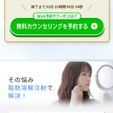
終了まで
23
日
21
時間
55
分
33
秒