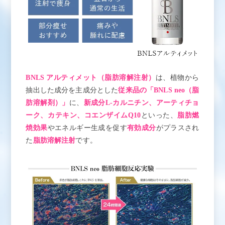
BNLS アルティメット（脂肪溶解注射）
は、植物から
抽出した成分を主成分とした
従来品の「BNLS neo（脂
肪溶解剤）」
に、
新成分L-カルニチン、アーティチョ
ーク、カテキン、コエンザイムQ10
といった、
脂肪燃
焼効果
やエネルギー生成を促す
有効成分
がプラスされ
た
脂肪溶解注射
です。