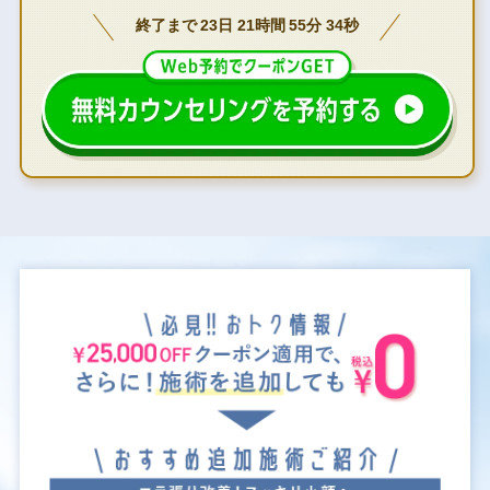
終了まで
23
日
21
時間
55
分
33
秒