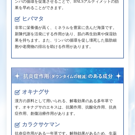
ンパの循環を促進させることで、BNLSアルティメットの効
果を早めることができます。
ヒバマタ
非常に栄養価が高く、ミネラルを豊富に含んだ海藻です。
新陳代謝を活発にする作用があり、肌の再生効果や保湿効
果を持ちます。また、リンパの循環を促し壊死した脂肪細
胞や老廃物の排出を助ける作用があります。
オキナグサ
漢方の原料として用いられる、解毒効果のある多年草で
す。オキナグサのエキスは、抗菌作用、抗酸化作用、抗炎
症作用、創傷治療作用があります。
カラクサケマン
抗炎症作用がある一年草です。解熱効果があるため、生薬