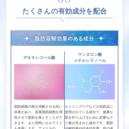
たくさんの有効成分を配合
マンヌロン酸
デオキシコール酸
メチルシラノール
脂肪細胞の膜を溶解させる高い
エイジングケアなどの化粧品に
効果があり、直接脂肪細胞を壊
使用されている成分で、健康な
死させて脂肪を落とすことがで
肌を作り上げるために必要なケ
きます。また同時にセルライト
イ素が含まれた成分です。脂肪
も改善します。アメリカの
分解効果や抗炎症作用、肌の保