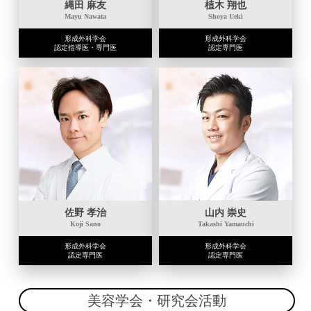
縄田 麻友
植木 翔也
Mayu Nawata
Shoya Ueki
形成外科学会
形成外科学会
認定指導医・専門医
認定専門医
佐野 孝治
山内 崇史
Koji Sano
Takashi Yamauchi
形成外科学会
形成外科学会
認定専門医
認定専門医
美容学会・研究会活動