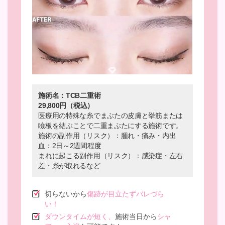
施術名：TCB二重術
29,800円（税込）
医療用の特殊な糸でまぶたの皮膚と挙筋または
瞼板を結ぶことで二重まぶたにする施術です。
施術の副作用（リスク）：腫れ・痛み・内出
血：2日～2週間程度
まれに起こる副作用（リスク）：感染症・左右
差・糸が取れるなど
切らないから
傷跡が目立たずバレづら
い！
ダウンタイムが短く、
施術当日から
シャ