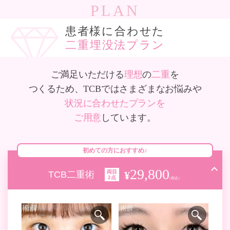
PLAN
患者様に合わせた
二重埋没法プラン
ご満足いただける
理想
の
二重
を
つくるため、TCBではさまざまなお悩みや
状況に合わせたプランを
ご用意
しています。
初めての方におすすめ♪
29,800
両目
TCB二重術
2点
（税込）