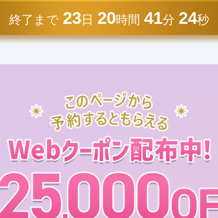
23
20
41
23
終了まで
日
時間
分
秒