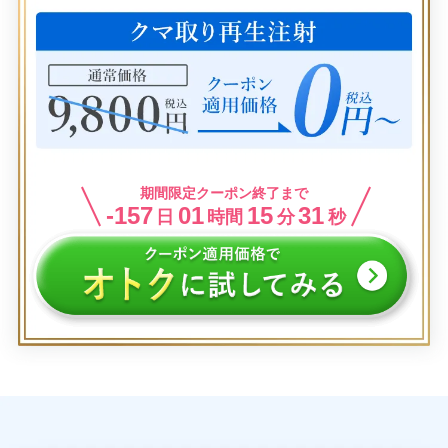
期間限定クーポン終了まで
-157
01
15
31
日
時間
分
秒