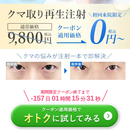
期間限定クーポン終了まで
-157
01
15
31
日
時間
分
秒