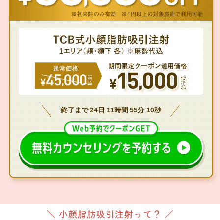
終了まで
24
日
11
時間
55
分
08
秒
＼ 小顔脂肪吸引注射って？ ／