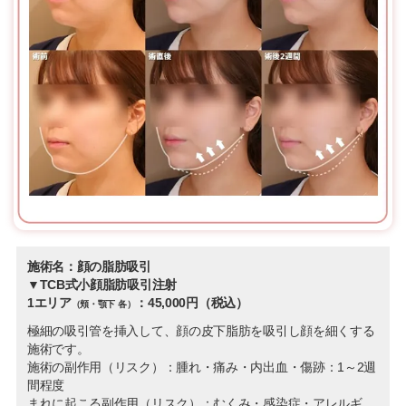
施術名：顔の脂肪吸引
▼TCB式小顔脂肪吸引注射
1エリア
：45,000円（税込）
（頬・顎下 各）
極細の吸引管を挿入して、顔の皮下脂肪を吸引し顔を細くする
施術です。
施術の副作用（リスク）：腫れ・痛み・内出血・傷跡：1～2週
間程度
まれに起こる副作用（リスク）：むくみ・感染症・アレルギ