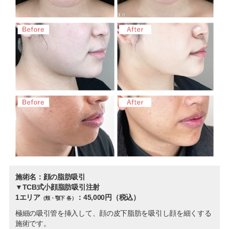
施術名：顔の脂肪吸引
▼TCB式小顔脂肪吸引注射
1エリア
：45,000円（税込）
（頬・顎下 各）
極細の吸引管を挿入して、顔の皮下脂肪を吸引し顔を細くする
施術です。