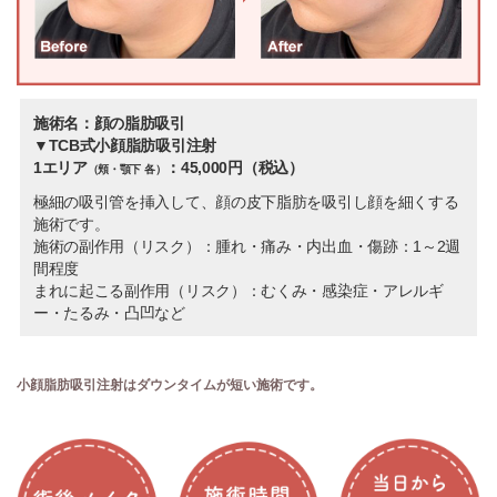
施術名：顔の脂肪吸引
▼TCB式小顔脂肪吸引注射
1エリア
：45,000円（税込）
（頬・顎下 各）
極細の吸引管を挿入して、顔の皮下脂肪を吸引し顔を細くする
施術です。
施術の副作用（リスク）：腫れ・痛み・内出血・傷跡：1～2週
間程度
まれに起こる副作用（リスク）：むくみ・感染症・アレルギ
ー・たるみ・凸凹など
小顔脂肪吸引注射はダウンタイムが短い施術です。