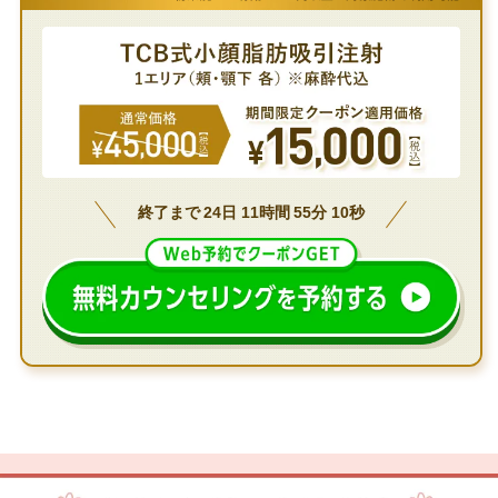
終了まで
24
日
11
時間
55
分
08
秒