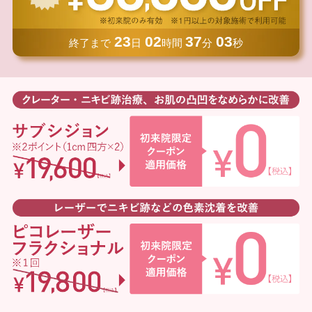
23
02
37
01
終了まで
日
時間
分
秒