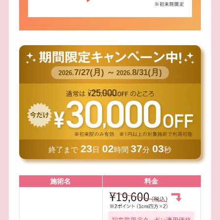
7/27(月) ～
8/31(月)
2026.
2026.
23
02
37
01
終了まで
日
時間
分
秒
施術名
料金