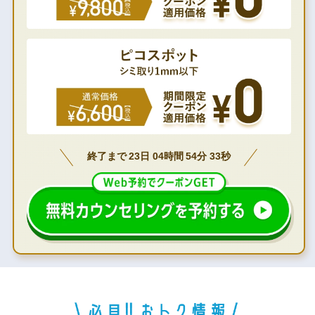
終了まで
23
日
04
時間
54
分
31
秒