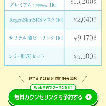
終了まで
23
日
04
時間
54
分
31
秒