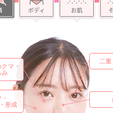
二重
のクマ・
ろ・
るみ
除去
ワ・
・形成