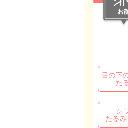
お顔
デリケートゾーン
目の下
ほく
た
イボ
シ
たるみ