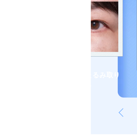
切開法による目の下のたるみ取り
（下眼瞼除皺術）