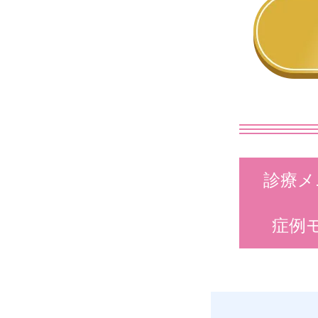
診療メ
症例